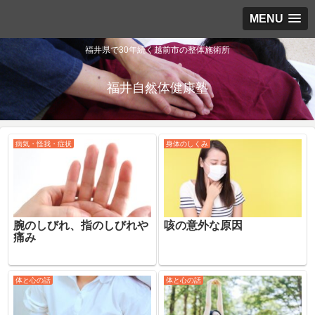
MENU
福井県で30年続く越前市の整体施術所
福井自然体健康塾
病気・怪我・症状
身体のしくみ
腕のしびれ、指のしびれや
咳の意外な原因
痛み
体と心の話
体と心の話