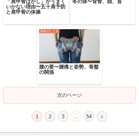
「肩甲骨はがし」がうまく
冬の体〜背骨、頭、首
いかない理由〜五十肩予防
と肩甲骨の体操
身体のしくみ
腰の要〜腰痛と姿勢、骨盤
の関係
次のページ
1
2
3
…
54