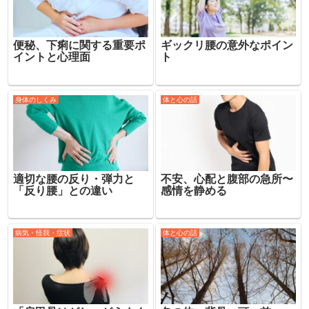
便秘、下痢に関する重要ポ
ギックリ腰の意外なポイン
イントと心理面
ト
身体のしくみ
体と心の話
適切な腰の反り・弾力と
不安、心配と腹部の急所〜
「反り腰」との違い
感情を静める
病気・怪我・症状
体と心の話