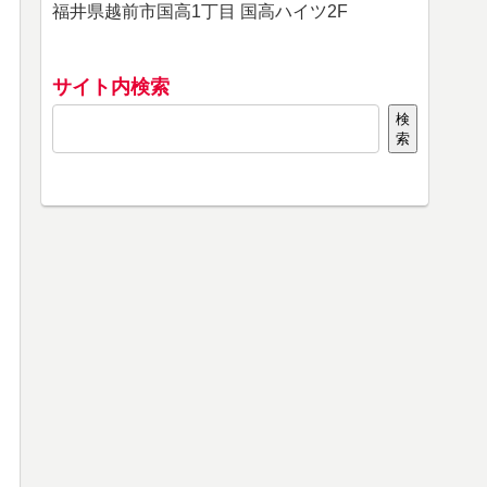
福井県越前市国高1丁目 国高ハイツ2F
サイト内検索
検
索