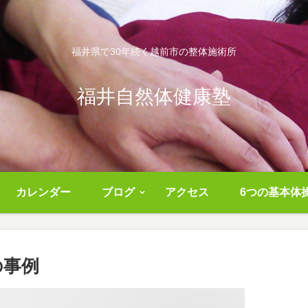
福井県で30年続く越前市の整体施術所
福井自然体健康塾
カレンダー
ブログ
アクセス
6つの基本体
の事例