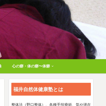
操
心の癖・体の癖〜体癖
福井自然体健康塾とは
整体法（野口整体）、各種手技療術、気や潜在