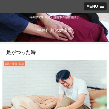
MENU
福井県で30年続く越前市の整体施術所
福井自然体健康塾
足がつった時
病気・怪我・症状