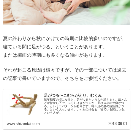
夏の終わりから秋にかけての時期に比較的多いのですが、
寝ている間に足がつる、ということがあります。
または梅雨の時期にも多くなる傾向があります。
それが起こる原因は様々ですが、その一部については過去
の記事で書いていますので、そちらをご参照ください。
足がつる〜こむらがえり、むくみ
毎年初夏の頃になると、足がつるという人が増えます。ほとん
どが膝から下で、ふくらはぎがつるか、又はスネの外側がつ
る、という二パターンがあります。時々足の裏の親指側がつ
る、という人もいます。いずれの場合も、寝ている間につる、
という人が...
www.shizentai.com
2013.06.01