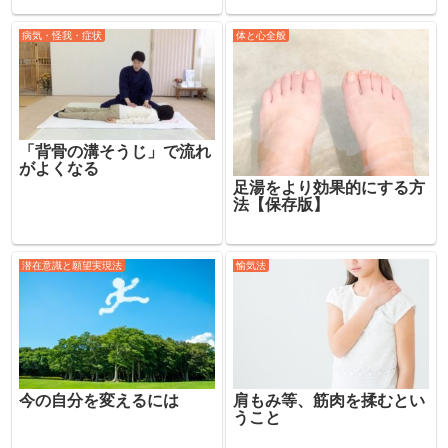
病気・怪我・症状
体と心全般
「背骨の溝そうじ」で流れ
がよくなる
足湯をより効果的にする方
法【保存版】
潜在意識と願望実現法
愉気法
今の自分を変えるには
肩もみ等、筋肉を揉むとい
うこと