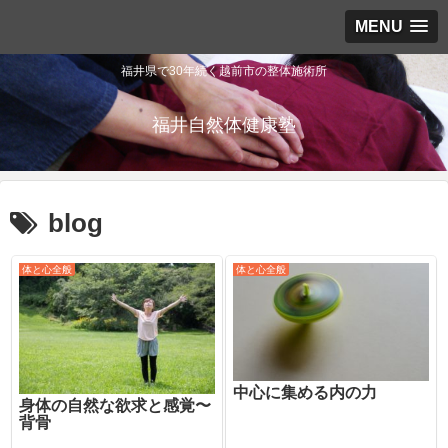
MENU
福井県で30年続く越前市の整体施術所
福井自然体健康塾
blog
体と心全般
体と心全般
中心に集める内の力
身体の自然な欲求と感覚〜
背骨