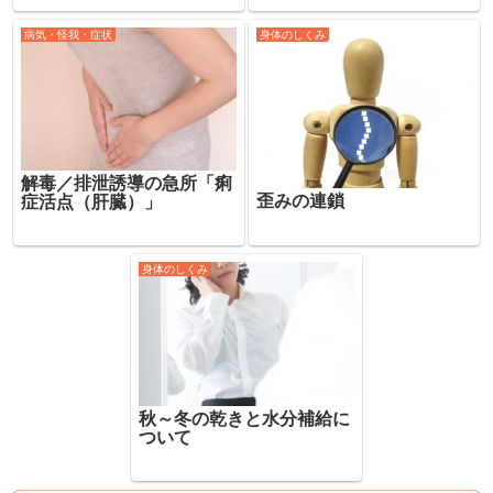
病気・怪我・症状
身体のしくみ
解毒／排泄誘導の急所「痢
歪みの連鎖
症活点（肝臓）」
身体のしくみ
秋～冬の乾きと水分補給に
ついて