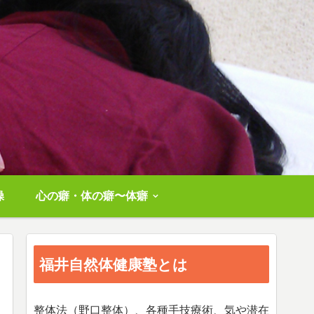
操
心の癖・体の癖〜体癖
福井自然体健康塾とは
整体法（野口整体）、各種手技療術、気や潜在