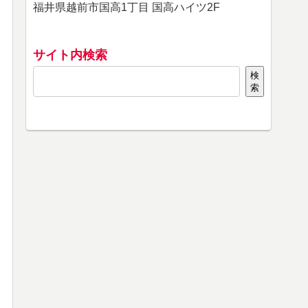
福井県越前市国高1丁目 国高ハイツ2F
サイト内検索
検
索