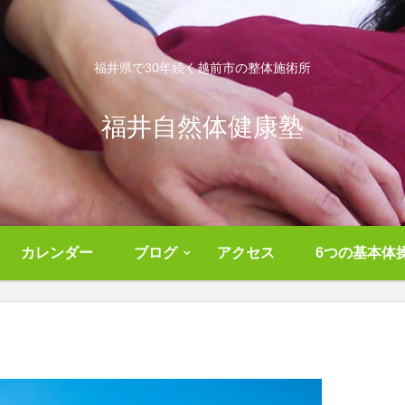
福井県で30年続く越前市の整体施術所
福井自然体健康塾
カレンダー
ブログ
アクセス
6つの基本体