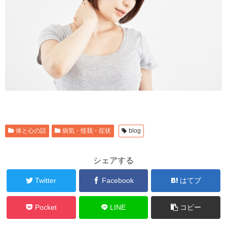
体と心の話
病気・怪我・症状
blog
シェアする
Twitter
Facebook
はてブ
Pocket
LINE
コピー