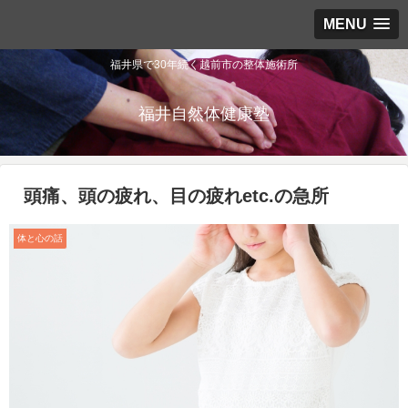
MENU
福井県で30年続く越前市の整体施術所
福井自然体健康塾
頭痛、頭の疲れ、目の疲れetc.の急所
体と心の話