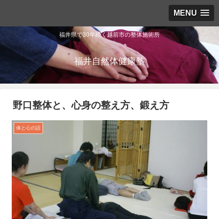
MENU
福井県で30年続く越前市の整体施術所
福井自然体健康塾
野口整体と、心身の整え方、鍛え方
体と心の話