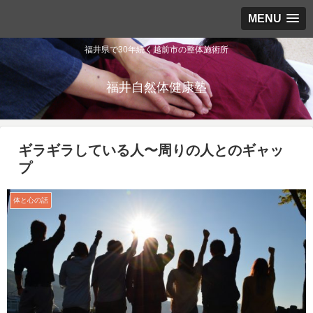
MENU
福井県で30年続く越前市の整体施術所
福井自然体健康塾
ギラギラしている人〜周りの人とのギャッ
プ
体と心の話