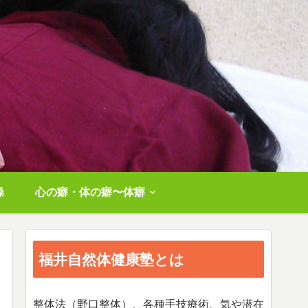
操
心の癖・体の癖〜体癖
福井自然体健康塾とは
整体法（野口整体）、各種手技療術、気や潜在