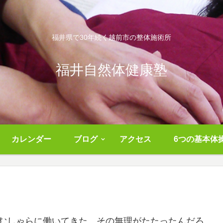
福井県で30年続く越前市の整体施術所
福井自然体健康塾
カレンダー
ブログ
アクセス
6つの基本体
むしゃらに働いてきた。その無理がたたったんだろ