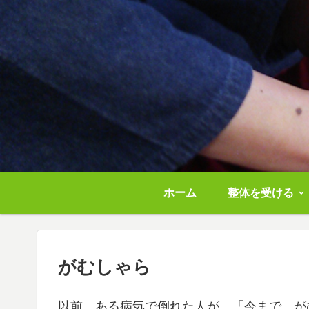
ホーム
整体を受ける
がむしゃら
以前、ある病気で倒れた人が、「今まで、が