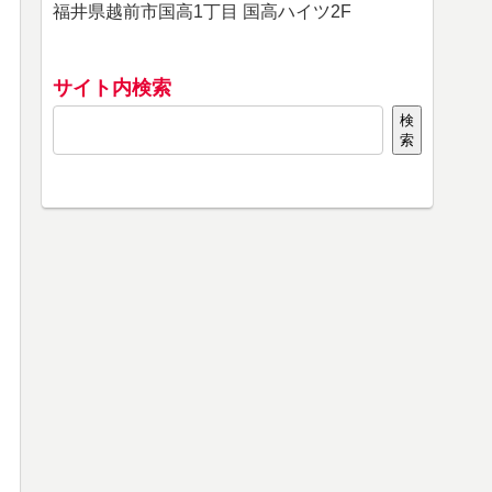
福井県越前市国高1丁目 国高ハイツ2F
サイト内検索
検
索