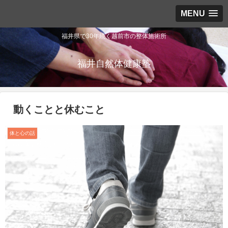
MENU
福井県で30年続く越前市の整体施術所
福井自然体健康塾
動くことと休むこと
体と心の話