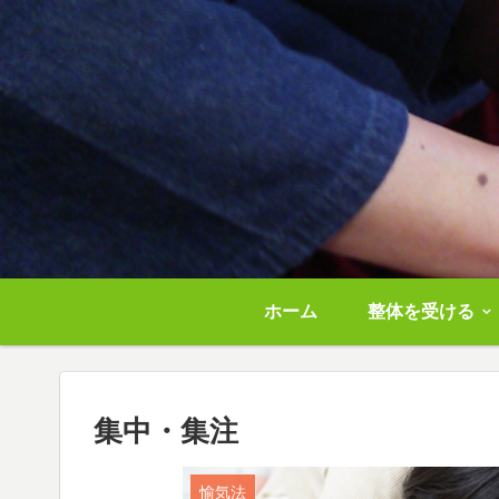
ホーム
整体を受ける
集中・集注
愉気法