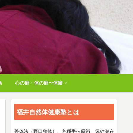
操
心の癖・体の癖〜体癖
福井自然体健康塾とは
整体法（野口整体）、各種手技療術、気や潜在