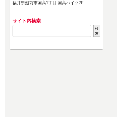
福井県越前市国高1丁目 国高ハイツ2F
サイト内検索
検
索