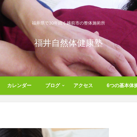
福井県で30年続く越前市の整体施術所
福井自然体健康塾
カレンダー
ブログ
アクセス
6つの基本体