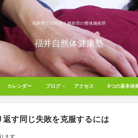
福井県で30年続く越前市の整体施術所
福井自然体健康塾
カレンダー
ブログ
アクセス
6つの基本体
り返す同じ失敗を克服するには
ります。