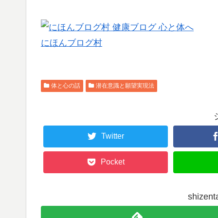
にほんブログ村
体と心の話
潜在意識と願望実現法
Twitter
Pocket
shize