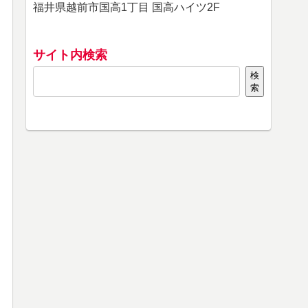
福井県越前市国高1丁目 国高ハイツ2F
サイト内検索
検
索