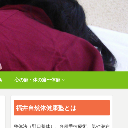
操
心の癖・体の癖〜体癖
福井自然体健康塾とは
整体法（野口整体）、各種手技療術、気や潜在