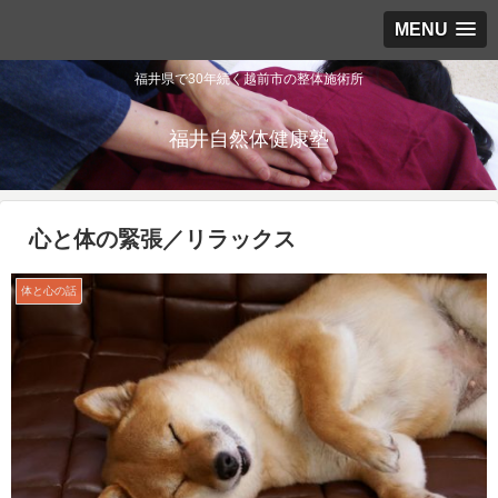
MENU
福井県で30年続く越前市の整体施術所
福井自然体健康塾
心と体の緊張／リラックス
体と心の話