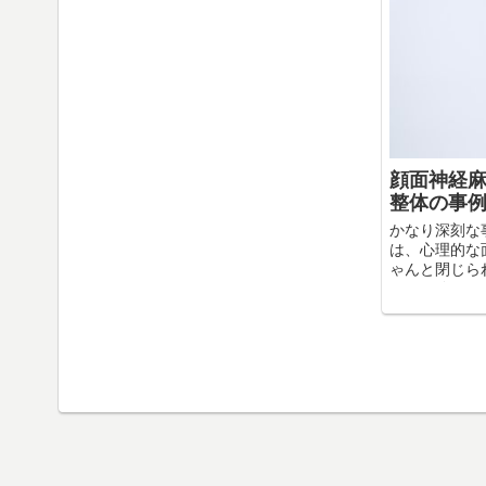
顔面神経
整体の事
かなり深刻な
は、心理的な
ゃんと閉じら
りでも瞼がふ
側が、そのよ
ていたのでし
物も、手で口を