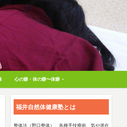
操
心の癖・体の癖〜体癖
福井自然体健康塾とは
整体法（野口整体）、各種手技療術、気や潜在