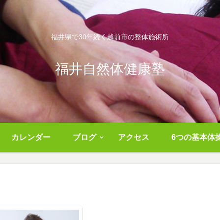
福井県で30年続く越前市の整体施術所
福井自然体健康塾
カレンダー
ブログ
アクセス
6つの基本体