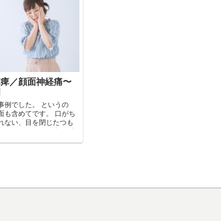
麻痺／顔面神経痛〜
例
事例でした。 というの
面も含めてです。 口がち
れない、目を閉じたつも
さがらない・・・ 顔の片
うな状態になってしまっ
た。 だから食べ物、飲み
押さ...