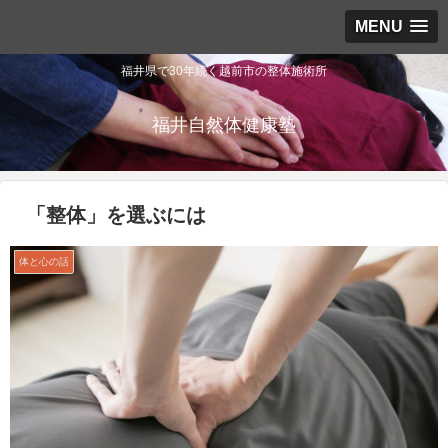
MENU
福井県で30年続く越前市の整体施術所
福井自然体健康塾
「整体」を選ぶには
体と心の話