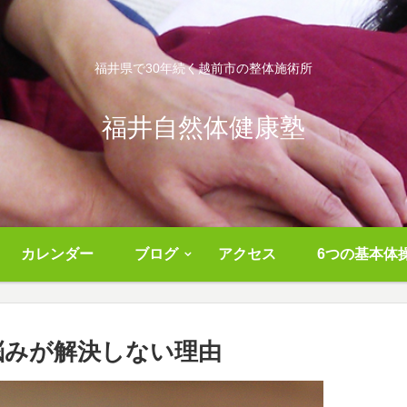
福井県で30年続く越前市の整体施術所
福井自然体健康塾
カレンダー
ブログ
アクセス
6つの基本体
悩みが解決しない理由