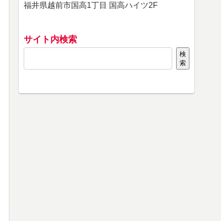
福井県越前市国高1丁目 国高ハイツ2F
サイト内検索
検
索