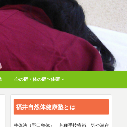
操
心の癖・体の癖〜体癖
福井自然体健康塾とは
整体法（野口整体）、各種手技療術、気や潜在