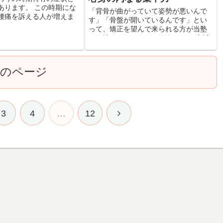
あります。 この時期にな
「背骨が曲がっていて姿勢が悪いんで
腰痛を訴える人が増えま
す」「骨盤が開いているんです」とい
盆を過ぎたあたりから初秋
って、矯正を望んで来られる方が当塾
ですが、近年は暑さも厳
にも時々いらっしゃいます。 でも大抵
いる傾向があるせいか、
の場合、まずその「誤解」を解くこと
期か...
から始めることになります。 もし仮
に、その背骨を真っ直ぐにし...
次のページ
3
4
…
12