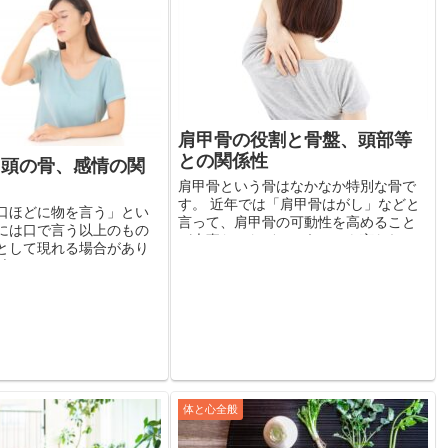
肩甲骨の役割と骨盤、頭部等
との関係性
と頭の骨、感情の関
肩甲骨という骨はなかなか特別な骨で
す。 近年では「肩甲骨はがし」などと
口ほどに物を言う」とい
言って、肩甲骨の可動性を高めること
には口で言う以上のもの
が大事だ、などということも言われて
として現れる場合があり
いますね。 四つ足の動物とって、骨盤
は言えないようなこととい
というのはもう一つの骨盤です。 当
、ともすると口以前に、
然、身体の中...
でも整理できていないよ
でも気づいて...
体と心全般