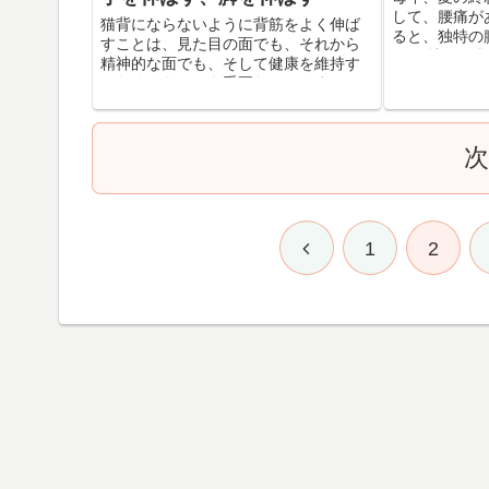
して、腰痛が
猫背にならないように背筋をよく伸ば
ると、独特の
すことは、見た目の面でも、それから
す。 特にお
精神的な面でも、そして健康を維持す
の頃にかけて
るためにもとても重要なことです。 と
しさが増して
ころがその背筋（胴体）につながって
もう少し早い時
いる手足の伸びの重要性を訴えている
人を、あまり見かけたことが...
1
2