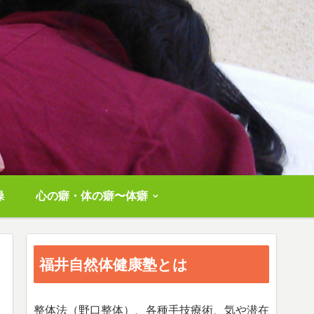
操
心の癖・体の癖〜体癖
福井自然体健康塾とは
整体法（野口整体）、各種手技療術、気や潜在