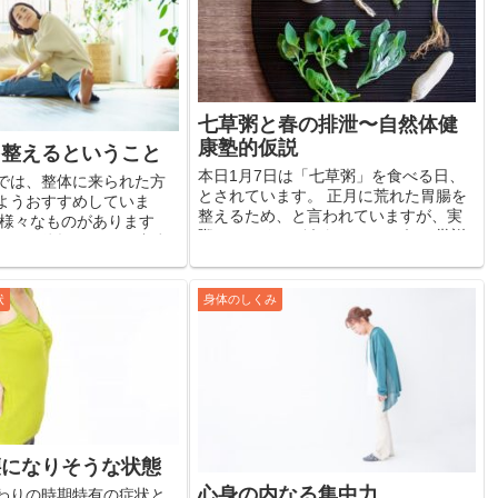
七草粥と春の排泄〜自然体健
康塾的仮説
を整えるということ
本日1月7日は「七草粥」を食べる日、
では、整体に来られた方
とされています。 正月に荒れた胃腸を
ようおすすめしていま
整えるため、と言われていますが、実
も様々なものがあります
際のところはどうなんでしょう？ 学説
ラジオ体操のように連続
的根拠あっての話ではなく、正直なと
すものではなくて、体の
ころ個人的、福井自然体健康塾的見解...
絞り、そこに力を集めた
すようにするため...
状
身体のしくみ
腰になりそうな状態
心身の内なる集中力
わりの時期特有の症状と