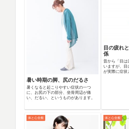
目の疲れ
係
昔から「目は
いますが、目
が実際に症状
ます。 口で
暑い時期の脚、尻のだるさ
いましょうか
自分自身の頭
暑くなると起こりやすい症状の一つ
うなこと、自分
に、お尻の下の部分、坐骨周辺が痛
い、だるい、というものがあります。
太腿の後ろ側、足の付け根のあたりで
す。 これはざっくり言うと、骨盤の後
ろ側が下がる、つまりお尻が落ちてき
たために起こる症状です...
体と心全般
体と心全般