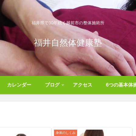
福井県で30年続く越前市の整体施術所
福井自然体健康塾
カレンダー
ブログ
アクセス
6つの基本体
身体のしくみ