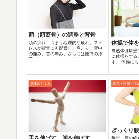
頭（頭蓋骨）の調整と背骨
体操で体
頭の疲れ、つまり心理的な疲れ、スト
レスが背骨にも影響し、肩こり、背中
自然体健康塾
の痛み、首の痛み、さらには腰痛の原
に体操をする
因になることさえあります。もちろん
す。 体操に
頭痛やめまいなども引き起こします。
が、たとえば
整体法により頭蓋骨の調整をすること
的に体を動か
で体は大きく変化します。
一部に焦点を
り、そこを動か
身体のしくみ
病気・怪我・症
ぎっくり
手を伸ばす、脚を伸ばす
毎年、夏の終