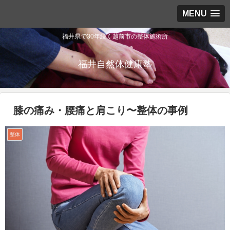
MENU
福井県で30年続く越前市の整体施術所
福井自然体健康塾
膝の痛み・腰痛と肩こり〜整体の事例
整体