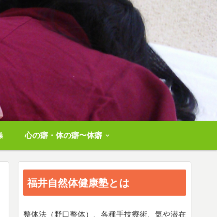
操
心の癖・体の癖〜体癖
福井自然体健康塾とは
整体法（野口整体）、各種手技療術、気や潜在