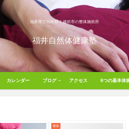
福井県で30年続く越前市の整体施術所
福井自然体健康塾
カレンダー
ブログ
アクセス
6つの基本体
整体