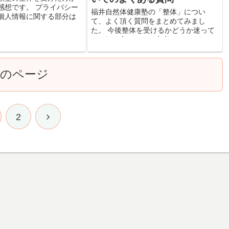
感想です。 プライバシー
福井自然体健康塾の「整体」につい
個人情報に関する部分は
て、よく頂く質問をまとめてみまし
。 福井県・T様 今朝、
た。 今後整体を受けるかどうか迷って
ナント！何年？十何年？
おられる方は、ぜひ参考にしてくださ
で寝ていました。 腰の痛
い。 ● 整体で腰痛や肩こり、慢性病な
どが治りますか？ ● どれくらい通え
ば、体は変わっていきますか...
次のページ
2