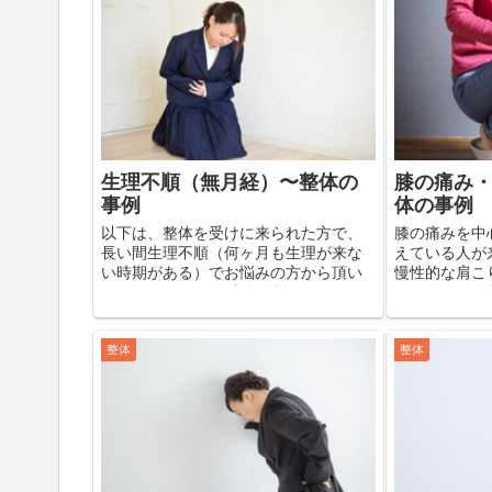
生理不順（無月経）〜整体の
膝の痛み
事例
体の事例
以下は、整体を受けに来られた方で、
膝の痛みを中
長い間生理不順（何ヶ月も生理が来な
えている人が
い時期がある）でお悩みの方から頂い
慢性的な肩こ
たメールです。 ご本人の許可を頂いて
は、一回目の
いますので、掲載させて頂きます。 昨
り消えてしま
日整体を受けたあと、驚くことがあり
の後しばらく
ましたので、嬉し...
膝の痛みのほと
整体
整体