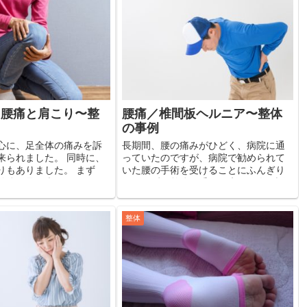
・腰痛と肩こり〜整
腰痛／椎間板ヘルニア〜整体
の事例
心に、足全体の痛みを訴
長期間、腰の痛みがひどく、病院に通
来られました。 同時に、
っていたのですが、病院で勧められて
りもありました。 まず
いた腰の手術を受けることにふんぎり
整体で足の痛みがすっか
がつかず、整体を受けに来らた人の話
いました。 そのため、そ
です。 痛みは既に限界に近い状態で、
は来られませんでした。
日常生活さえままならない状態だった
んど...
ようです。 その方の腰には...
整体