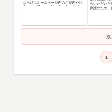
ならびにホームページ内のご案内や記
らいただいた
事などを通して当塾の考え方に共感し
保護のため、
ていただいた方のみ対象とさせていた
伏せてあります
だいております。 マンツーマン形式
目が覚めたら
で、秘密厳守の上で行われます。...
ぶりに仰向け
みもなく、...
1