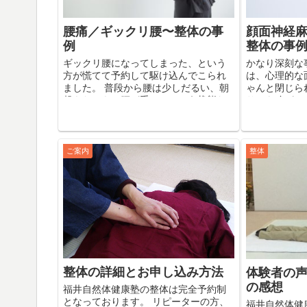
腰痛／ギックリ腰〜整体の事
顔面神経
例
整体の事
ギックリ腰になってしまった、という
かなり深刻な
方が慌てて予約して駆け込んでこられ
は、心理的な
ました。 普段から腰は少しだるい、朝
ゃんと閉じら
起きたときに腰が重い、という状態だ
りでも瞼がふ
ったのですが、急激に腰の根本の部分
側が、そのよ
に激痛が走って、動けなくなってしま
ていたのでし
ったというのです。 この場...
物も、手で口を
ご案内
整体
整体の詳細とお申し込み方法
体験者の
の感想
福井自然体健康塾の整体は完全予約制
となっております。 リピーターの方、
福井自然体健