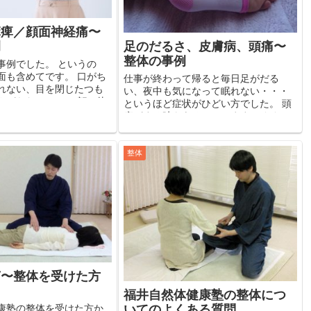
麻痺／顔面神経痛〜
足のだるさ、皮膚病、頭痛〜
例
整体の事例
事例でした。 というの
面も含めてです。 口がち
仕事が終わって帰ると毎日足がだる
れない、目を閉じたつも
い、夜中も気になって眠れない・・・
さがらない・・・ 顔の片
というほど症状がひどい方でした。 頭
うな状態になってしまっ
痛がする時もあるといいます。 ただ、
た。 だから食べ物、飲み
その症状は夏に限って出るようです。
押さ...
元々むくみやすい体質ではあるようで
すが、この方の職場では...
整体
声〜整体を受けた方
福井自然体健康塾の整体につ
康塾の整体を受けた方か
いてのよくある質問