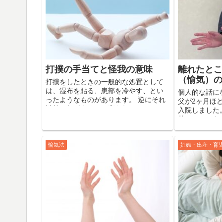
打撲の手当てと怪我の意味
離れたと
（愉気）
打撲をしたときの一般的な処置として
は、湿布を貼る、患部を冷やす、とい
個人的な話に
ったようなものがあります。 逆にそれ
父が2ヶ月ほ
以外に何があるかと言われると、ほと
入院しました
んど思いつかないのではないでしょう
苦しいという
か。 もちろん病院に行けば検査をして
れ、しばらく
もらえるわけですが...
の後喀血して
ぎている...
愉気法
妊娠・出産・育