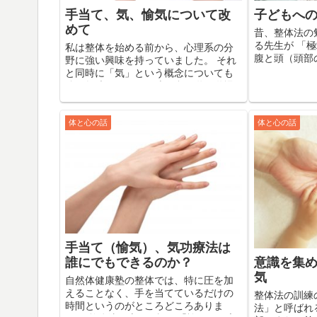
手当て、気、愉気について改
子どもへ
めて
昔、整体法の
る先生が 「
私は整体を始める前から、心理系の分
腹と頭（頭部
野に強い興味を持っていました。 それ
ばそれでいい
と同時に「気」という概念についても
た。 先生の
強い興味があり、気功や合気道の道場
の時は「随分
に通ってみたり、かなり怪しいスピリ
じていました。 
チュアリスト、ヒーラーを訪ね歩いた
りしていたこともあります。 の...
体と心の話
体と心の話
手当て（愉気）、気功療法は
意識を集
誰にでもできるのか？
気
自然体健康塾の整体では、特に圧を加
えることなく、手を当てているだけの
整体法の訓練
時間というのがところどころありま
法」と呼ばれ