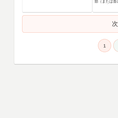
す。 整体法の専門用語で「愉気」と言
部（または首
うのですが、平たく言えば手当て。気
を吸い込んで
功療法のようなものとも似ています。
練法というよ
それで、よく尋ねられるのは、 ...
えてもいいか
際に背骨に息が
1