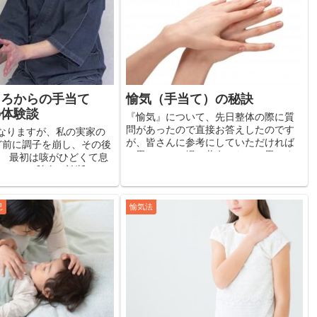
ころからの手当て
愉気（手当て）の秘訣
の体験談
『愉気』について、先日整体の際に質
問があったので直接お答えしたのです
なりますが、私の実家の
が、皆さんに参考にしていただければ
ど前に調子を崩し、その後
と思い、この場で共有したいと思いま
。 最初は咳がひどくて息
す。 といっても、その答えの大半はこ
ことで、肺炎と診断さ
ちらのページに書いてあることなので
は自宅療養に。 そしてそ
すが↓ ...
緊急入院。 もう90歳も過
児
愉気法