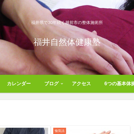
福井県で30年続く越前市の整体施術所
福井自然体健康塾
カレンダー
ブログ
アクセス
6つの基本体
愉気法