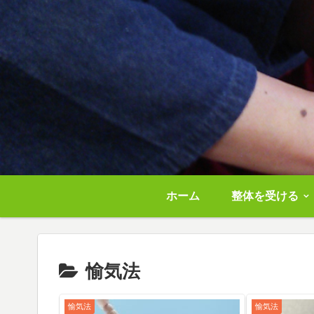
ホーム
整体を受ける
愉気法
愉気法
愉気法