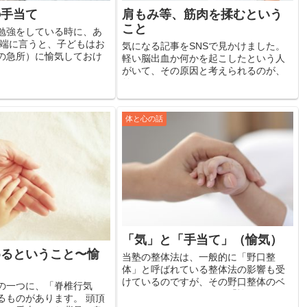
の手当て
肩もみ等、筋肉を揉むという
こと
勉強をしている時に、あ
極端に言うと、子どもはお
気になる記事をSNSで見かけました。
の急所）に愉気しておけ
軽い脳出血か何かを起こしたという人
」 とおっしゃっていまし
がいて、その原因と考えられるのが、
言うこととはいえ、正直そ
首のマッサージのしすぎ、だというの
と大雑把な話だな」と感
です。 これがどこまで本当で、どこま
し...
で正確なのかはわからないけれど、整
体の勉強をしていた時代...
体と心の話
「気」と「手当て」（愉気）
めるということ〜愉
当塾の整体法は、一般的に「野口整
体」と呼ばれている整体法の影響も受
けているのですが、その野口整体のベ
の一つに、「脊椎行気
ースになっているものが「愉気」とい
るものがあります。 頭頂
う概念です。 元々は「輸送」の「輸」