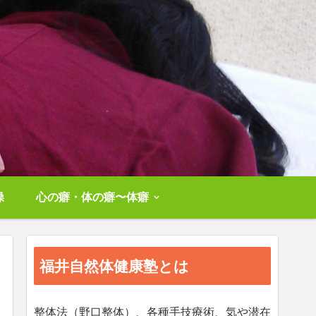
操
心の癖・体の癖〜体癖
福井自然体健康塾とは
整体法（野口整体）、各種手技療術、気や潜在