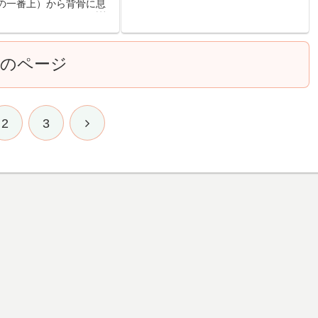
の一番上）から背骨に息
という字で「輸気」と呼ばれていたそ
いく、というもので、訓
うですが、決して気を輸（おく...
り、一つの健康法ととら
と思います。 もちろん実
入ることなど...
次のページ
2
3