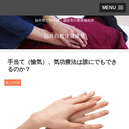
MENU
福井県で30年続く越前市の整体施術所
福井自然体健康塾
手当て（愉気）、気功療法は誰にでもでき
るのか？
体と心の話