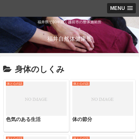
MENU
福井県で30年続く越前市の整体施術所
福井自然体健康塾
身体のしくみ
体と心の話
体と心の話
色気のある生活
体の節分
体と心の話
体と心の話