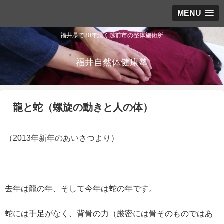
MENU
福井県で30年続く越前市の整体施術所
福井自然体健康塾
龍と蛇（螺旋の動きと人の体）
（2013年新年のあいさつより）
去年は龍の年、そして今年は蛇の年です。
蛇には手足がなく、背骨の力（厳密には骨そのものではあ