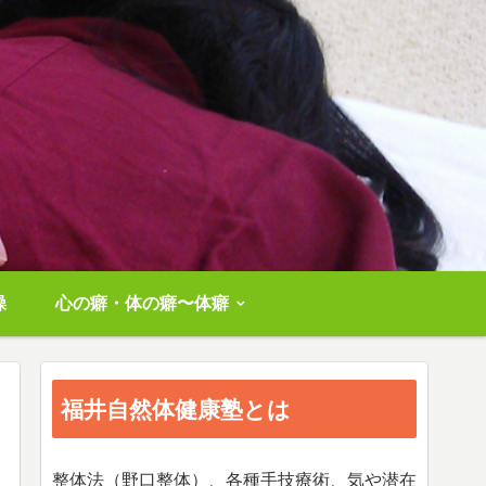
操
心の癖・体の癖〜体癖
福井自然体健康塾とは
整体法（野口整体）、各種手技療術、気や潜在