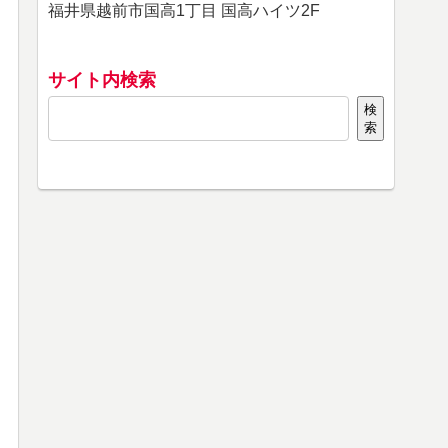
福井県越前市国高1丁目 国高ハイツ2F
サイト内検索
検
索