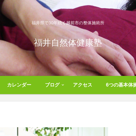
福井県で30年続く越前市の整体施術所
福井自然体健康塾
カレンダー
ブログ
アクセス
6つの基本体