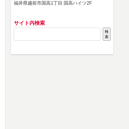
福井県越前市国高1丁目 国高ハイツ2F
サイト内検索
検
索