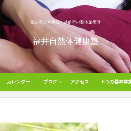
福井県で30年続く越前市の整体施術所
福井自然体健康塾
カレンダー
ブログ
アクセス
6つの基本体