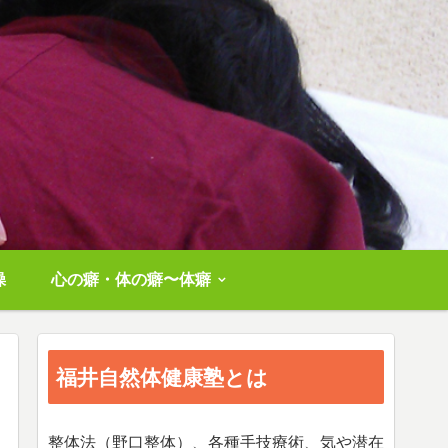
操
心の癖・体の癖〜体癖
福井自然体健康塾とは
整体法（野口整体）、各種手技療術、気や潜在